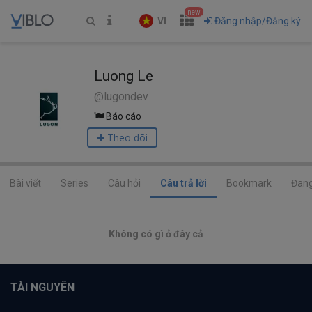
new
VI
Đăng nhập/Đăng ký
Luong Le
@lugondev
Báo cáo
Theo dõi
Bài viết
Series
Câu hỏi
Câu trả lời
Bookmark
Đang
Không có gì ở đây cả
TÀI NGUYÊN