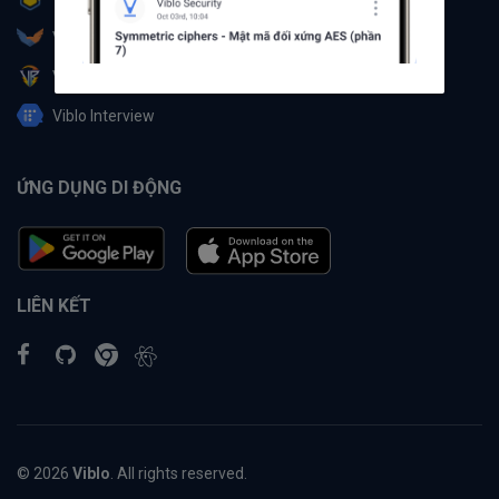
Viblo Partner
Viblo Battle
Viblo Interview
ỨNG DỤNG DI ĐỘNG
LIÊN KẾT
© 2026
Viblo
. All rights reserved.