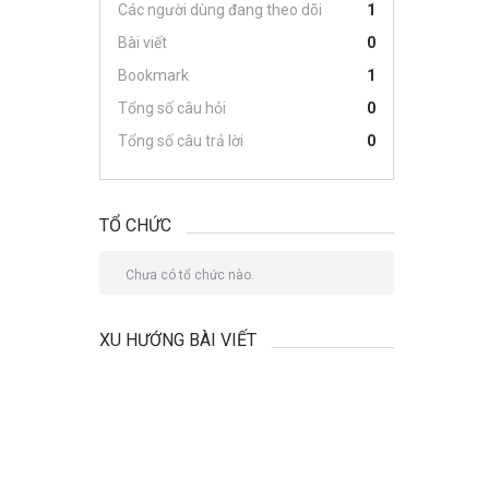
Các người dùng đang theo dõi
1
Bài viết
0
Bookmark
1
Tổng số câu hỏi
0
Tổng số câu trả lời
0
TỔ CHỨC
Chưa có tổ chức nào.
XU HƯỚNG BÀI VIẾT