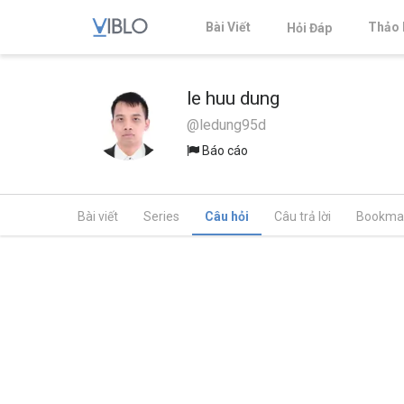
Bài Viết
Thảo 
Hỏi Đáp
le huu dung
@ledung95d
Báo cáo
Bài viết
Series
Câu hỏi
Câu trả lời
Bookma