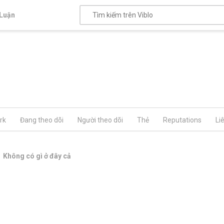
Luận
rk
Đang theo dõi
Người theo dõi
Thẻ
Reputations
Li
Không có gì ở đây cả