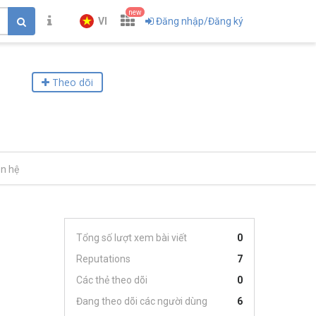
new
VI
Đăng nhập/Đăng ký
Theo dõi
ên hệ
Tổng số lượt xem bài viết
0
Reputations
7
Các thẻ theo dõi
0
Đang theo dõi các người dùng
6