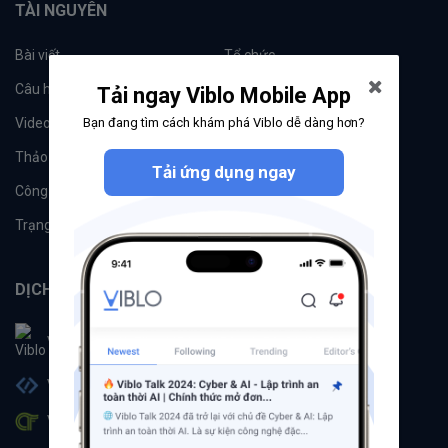
TÀI NGUYÊN
Bài viết
Tổ chức
Câu hỏi
Tags
Tải ngay Viblo Mobile App
Bạn đang tìm cách khám phá Viblo dễ dàng hơn?
Videos
Tác giả
Thảo luận
Đề xuất hệ thống
Tải ứng dụng ngay
Công cụ
Machine Learning
Trạng thái hệ thống
DỊCH VỤ
Viblo
Viblo Code
Viblo CTF