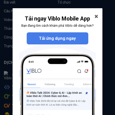
Bài viết
Tổ chức
Câu hỏi
Tags
Tải ngay Viblo Mobile App
Videos
Tác giả
Bạn đang tìm cách khám phá Viblo dễ dàng hơn?
Thảo luận
Đề xuất hệ thống
Công cụ
Machine Learning
Tải ứng dụng ngay
Trạng thái hệ thống
DỊCH VỤ
Viblo
Viblo Code
Viblo CTF
Viblo CV
Viblo Learning