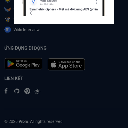
Viblo Partner
Viblo Battle
Viblo Interview
ỨNG DỤNG DI ĐỘNG
LIÊN KẾT
© 2026
Viblo
. All rights reserved.