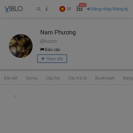
new
VI
Đăng nhập/Đăng ký
Nam Phương
@kuzzn
Báo cáo
Theo dõi
Bài viết
Series
Câu hỏi
Câu trả lời
Bookmark
Đang 
1