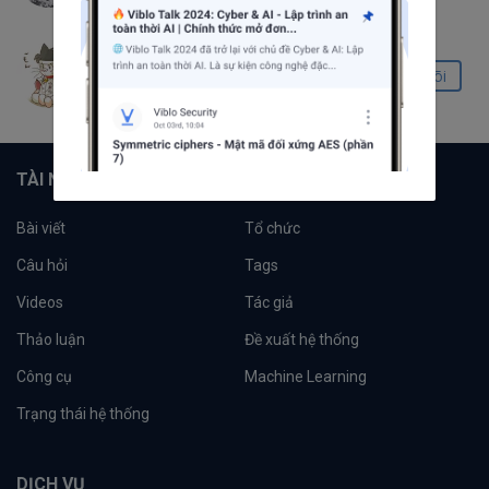
Nguyen Xuan Chien
Theo dõi
2.7K
112
66
TÀI NGUYÊN
Bài viết
Tổ chức
Câu hỏi
Tags
Videos
Tác giả
Thảo luận
Đề xuất hệ thống
Công cụ
Machine Learning
Trạng thái hệ thống
DỊCH VỤ