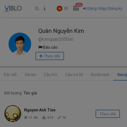
new
VI
Đăng nhập/Đăng ký
Quân Nguyễn Kim
@kimquan2000vn
Báo cáo
Theo dõi
Bài viết
Series
Câu hỏi
Câu trả lời
Bookmark
Đang
Đối tượng:
Tác giả
Nguyen Anh Tien
Theo dõi
11.0K
519
76