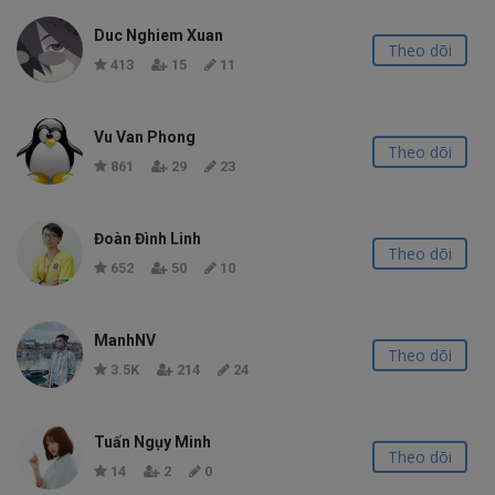
Duc Nghiem Xuan
Theo dõi
413
15
11
Vu Van Phong
Theo dõi
861
29
23
Đoàn Đình Linh
Theo dõi
652
50
10
ManhNV
Theo dõi
3.5K
214
24
Tuấn Ngụy Minh
Theo dõi
14
2
0