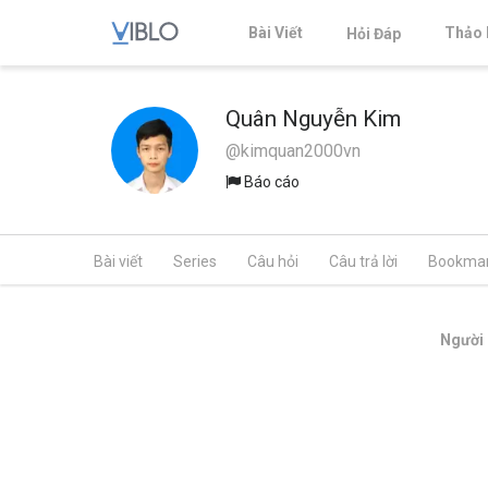
Bài Viết
Thảo 
Hỏi Đáp
Quân Nguyễn Kim
@kimquan2000vn
Báo cáo
Bài viết
Series
Câu hỏi
Câu trả lời
Bookma
Người 