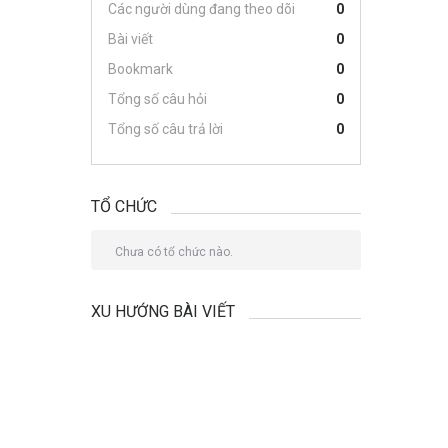
Các người dùng đang theo dõi
0
Bài viết
0
Bookmark
0
Tổng số câu hỏi
0
Tổng số câu trả lời
0
TỔ CHỨC
Chưa có tổ chức nào.
XU HƯỚNG BÀI VIẾT