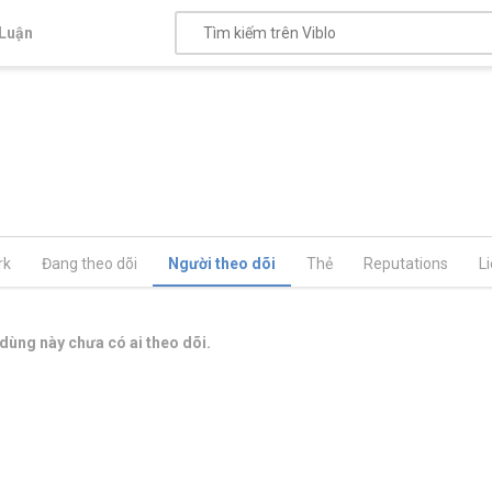
Luận
rk
Đang theo dõi
Người theo dõi
Thẻ
Reputations
L
dùng này chưa có ai theo dõi.