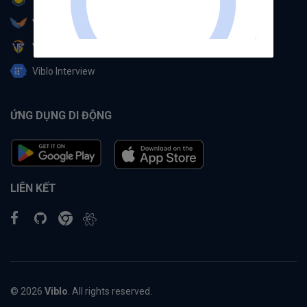
Viblo Partner
Viblo Battle
Viblo Interview
ỨNG DỤNG DI ĐỘNG
LIÊN KẾT
© 2026
Viblo
. All rights reserved.