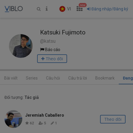
new
VI
Đăng nhập/Đăng ký
Katsuki Fujimoto
@katsu
Báo cáo
Theo dõi
Bài viết
Series
Câu hỏi
Câu trả lời
Bookmark
Đang
Đối tượng:
Tác giả
Jeremiah Caballero
Theo dõi
62
5
1