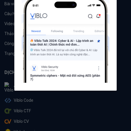
Bài viết
Tổ chức
Câu hỏi
Tags
Videos
Tác giả
Thảo luận
Đề xuất hệ thống
Công cụ
Machine Learning
Trạng thái hệ thống
DỊCH VỤ
Viblo
Viblo Code
Viblo CTF
Viblo CV