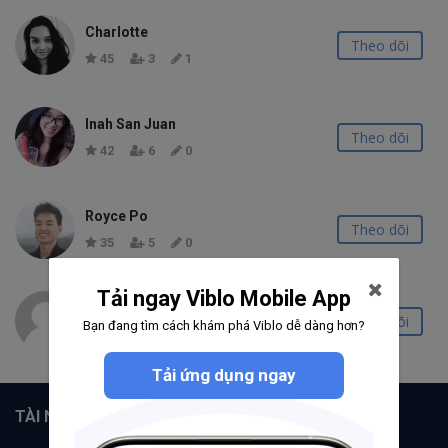
Charlotte
Theo dõi
45
3
1
Inah San Juan
Theo dõi
42
6
0
Royce Po
Theo dõi
35
5
0
Tải ngay Viblo Mobile App
Tomoki Nagata
Theo dõi
Bạn đang tìm cách khám phá Viblo dễ dàng hơn?
14
2
0
Tải ứng dụng ngay
TÀI NGUYÊN