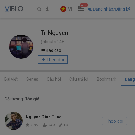
new
VI
Đăng nhập/Đăng ký
TriNguyen
@huutri148
Báo cáo
Theo dõi
Bài viết
Series
Câu hỏi
Câu trả lời
Bookmark
Đang
Đối tượng:
Tác giả
Nguyen Dinh Tung
Theo dõi
2.8K
249
13