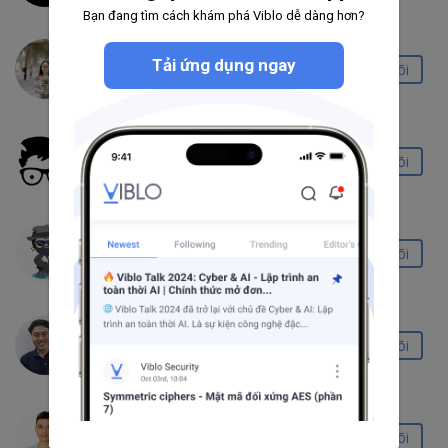
Bạn đang tìm cách khám phá Viblo dễ dàng hơn?
Doan Thi Hanh
Tải ứng dụng ngay
Theo dõi
581
18
27
Khanh
Theo dõi
483
17
18
Nguyễn Văn Thịnh
Theo dõi
3.2K
108
43
Đoàn Văn Danh
Theo dõi
906
27
18
Le Van Nghia
Theo dõi