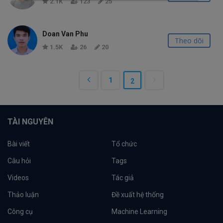
2.1K
123
25
Doan Van Phu
Theo dõi
1.5K
26
20
1
2
TÀI NGUYÊN
Bài viết
Tổ chức
Câu hỏi
Tags
Videos
Tác giả
Thảo luận
Đề xuất hệ thống
Công cụ
Machine Learning