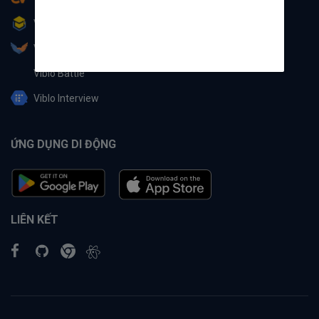
Viblo Learning
Viblo Partner
Viblo Battle
Viblo Interview
ỨNG DỤNG DI ĐỘNG
LIÊN KẾT