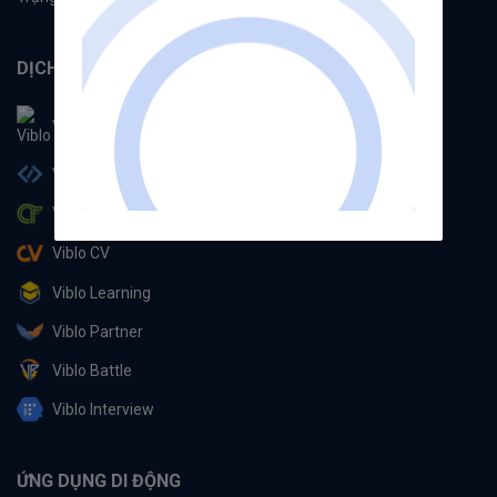
DỊCH VỤ
Viblo
Viblo Code
Viblo CTF
Viblo CV
Viblo Learning
Viblo Partner
Viblo Battle
Viblo Interview
ỨNG DỤNG DI ĐỘNG