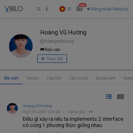
new
VI
Đăng nhập/Đăng ký
Hoàng Vũ Hường
@hoangvuhuong
Báo cáo
Theo dõi
Bài viết
Series
Câu hỏi
Câu trả lời
Bookmark
Đang
Hoàng Vũ Hường
thg 7 30, 2021 1:23 SA
4 phút đọc
Điều gì xảy ra nếu ta implements 2 interface
có cùng 1 phương thức giống nhau