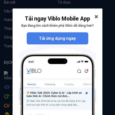
Bài viết
Tổ chức
Câu hỏi
Tags
Tải ngay Viblo Mobile App
Videos
Tác giả
Bạn đang tìm cách khám phá Viblo dễ dàng hơn?
Thảo luận
Đề xuất hệ thống
Công cụ
Machine Learning
Tải ứng dụng ngay
Trạng thái hệ thống
DỊCH VỤ
Viblo
Viblo Code
Viblo CTF
Viblo CV
Viblo Learning