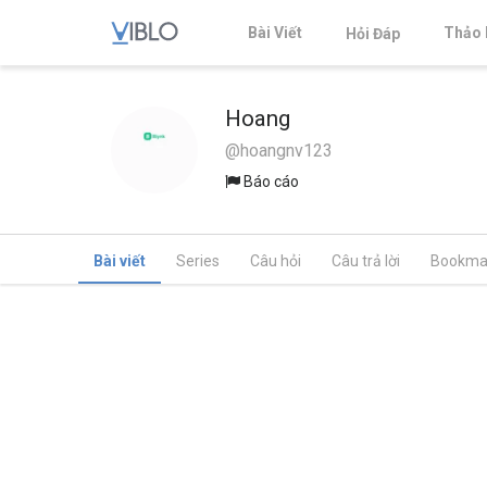
Bài Viết
Thảo 
Hỏi Đáp
Hoang
@hoangnv123
Báo cáo
Bài viết
Series
Câu hỏi
Câu trả lời
Bookma