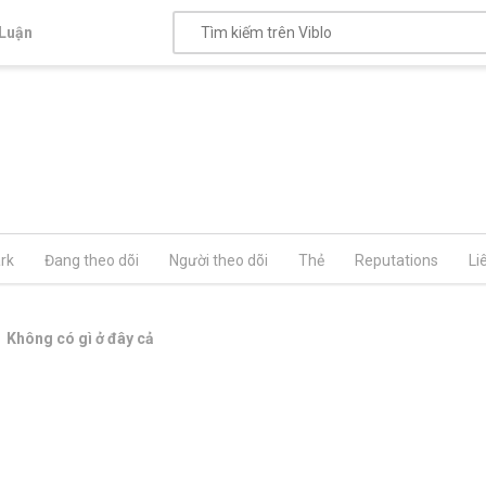
Luận
rk
Đang theo dõi
Người theo dõi
Thẻ
Reputations
Li
Không có gì ở đây cả