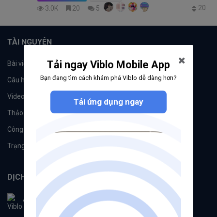
20
3.0K
20
5
TÀI NGUYÊN
Tải ngay Viblo Mobile App
Bài viết
Tổ chức
Bạn đang tìm cách khám phá Viblo dễ dàng hơn?
Câu hỏi
Tags
Videos
Tác giả
Tải ứng dụng ngay
Thảo luận
Đề xuất hệ thống
Công cụ
Machine Learning
Trạng thái hệ thống
DỊCH VỤ
Viblo