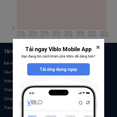
0
2026-
2026-
2026-
2026-
2026-
2026-
2026-
2026-
07-09
07-13
07-17
07-21
07-25
07-29
08-02
08-06
Tải ngay Viblo Mobile App
TÀI NGUYÊN
Bạn đang tìm cách khám phá Viblo dễ dàng hơn?
Bài viết
Tổ chức
Tải ứng dụng ngay
Câu hỏi
Tags
Videos
Tác giả
Thảo luận
Đề xuất hệ thống
Công cụ
Machine Learning
Trạng thái hệ thống