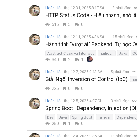
Hoàn Hải
thg 12 31, 2025 8:17 SA
3 phút đọc
HTTP Status Code - Hiểu nhanh , nhớ lâ
516
5
0
Hoàn Hải
thg 12 11, 2025 4:36 SA
15 phút đọc
Hành trình "vượt ải" Backend: Tự học O
Abstract Class và Interface
haihoan
Java
O
340
2
1
Hoàn Hải
thg 12 7, 2025 9:13 SA
5 phút đọc
Giải Ngố: Inversion of Control (IoC)
ha
225
0
0
Hoàn Hải
thg 12 5, 2025 4:07 CH
3 phút đọc
Spring Boot : Dependency Injection (DI)
Dev
Java
Spring Boot
haihoan
Dependency
250
1
0
Hoàn Hải
thg 12 4, 2025 9:36 SA
13 phút đọc