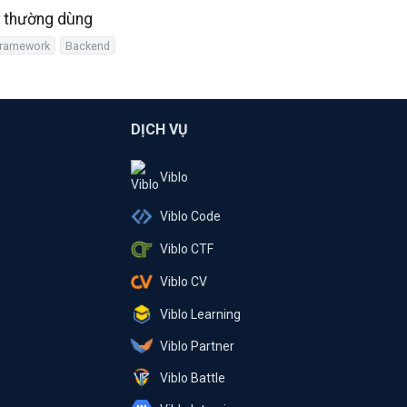
g thường dùng
Framework
Backend
DỊCH VỤ
Viblo
Viblo Code
Viblo CTF
Viblo CV
Viblo Learning
Viblo Partner
Viblo Battle