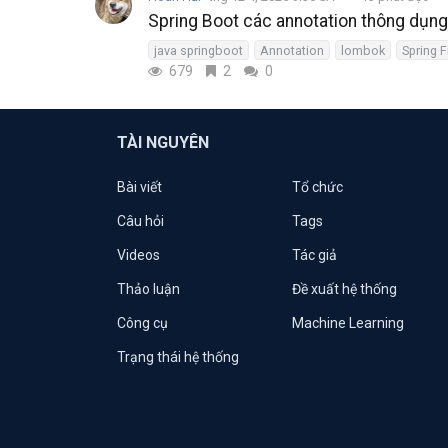
Spring Boot các annotation thông dụn
java springboot
Annotation
lombok
Spring 
679
2
0
TÀI NGUYÊN
Bài viết
Tổ chức
Câu hỏi
Tags
Videos
Tác giả
Thảo luận
Đề xuất hệ thống
Công cụ
Machine Learning
Trạng thái hệ thống