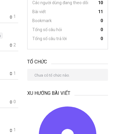
Các người dùng đang theo dõi
10
Bài viết
11
1
Bookmark
0
Tổng số câu hỏi
0
n
Tổng số câu trả lời
0
2
TỔ CHỨC
1
Chưa có tổ chức nào.
XU HƯỚNG BÀI VIẾT
0
1