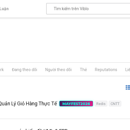
Luận
rk
Đang theo dõi
Người theo dõi
Thẻ
Reputations
Li
Quản Lý Giỏ Hàng Thực Tế
MAYFEST2026
Redis
CNTT