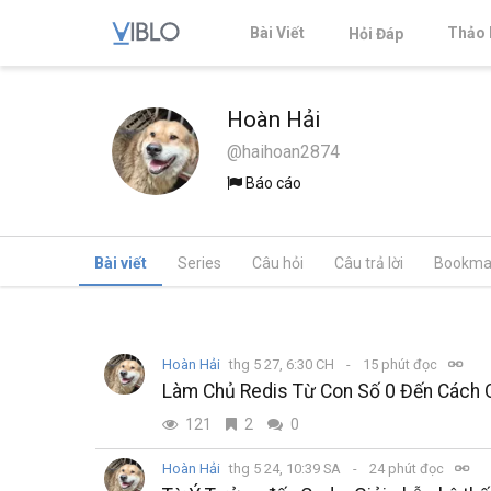
Bài Viết
Thảo 
Hỏi Đáp
Hoàn Hải
@haihoan2874
Báo cáo
Bài viết
Series
Câu hỏi
Câu trả lời
Bookma
Hoàn Hải
thg 5 27, 6:30 CH
15 phút đọc
Làm Chủ Redis Từ Con Số 0 Đến Cách 
121
2
0
Hoàn Hải
thg 5 24, 10:39 SA
24 phút đọc