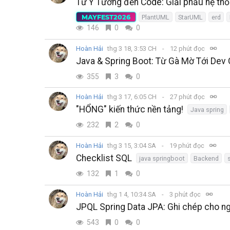
Từ Ý Tưởng đến Code: Giải phẫu hệ th
MAYFEST2026
PlantUML
StarUML
erd
146
0
0
Hoàn Hải
thg 3 18, 3:53 CH
12 phút đọc
Java & Spring Boot: Từ Gà Mờ Tới Dev
355
3
0
Hoàn Hải
thg 3 17, 6:05 CH
27 phút đọc
"HỔNG" kiến thức nền tảng!
Java spring
232
2
0
Hoàn Hải
thg 3 15, 3:04 SA
19 phút đọc
Checklist SQL
java springboot
Backend
132
1
0
Hoàn Hải
thg 1 4, 10:34 SA
3 phút đọc
JPQL Spring Data JPA: Ghi chép cho n
543
0
0