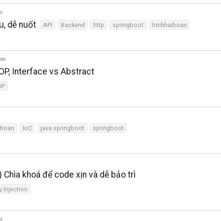
u, dễ nuốt
API
Backend
http
springboot
trinhhaihoan
OP, Interface vs Abstract
OP
ihoan
IoC
java springboot
springboot
 Chìa khoá để code xịn và dễ bảo trì
 Injection