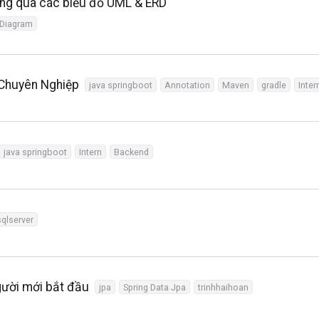
ống qua các biểu đồ UML & ERD
Diagram
 Chuyên Nghiệp
java springboot
Annotation
Maven
gradle
Inter
java springboot
Intern
Backend
sqlserver
gười mới bắt đầu
jpa
Spring Data Jpa
trinhhaihoan