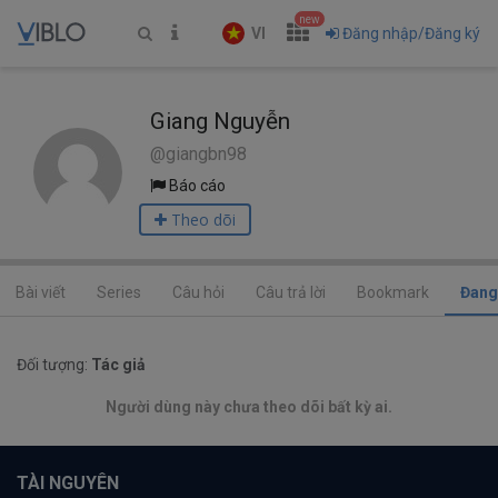
new
VI
Đăng nhập/Đăng ký
Giang Nguyễn
@giangbn98
Báo cáo
Theo dõi
Bài viết
Series
Câu hỏi
Câu trả lời
Bookmark
Đang
Đối tượng:
Tác giả
Người dùng này chưa theo dõi bất kỳ ai.
TÀI NGUYÊN