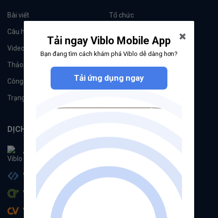
Bài viết
Tổ chức
Câu hỏi
Tags
Tải ngay Viblo Mobile App
Videos
Tác giả
Bạn đang tìm cách khám phá Viblo dễ dàng hơn?
Thảo luận
Đề xuất hệ thống
Tải ứng dụng ngay
Công cụ
Machine Learning
Trạng thái hệ thống
DỊCH VỤ
Viblo
Viblo Code
Viblo CTF
Viblo CV