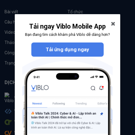
Bài viết
Tổ chức
Câu hỏi
Tags
Tải ngay Viblo Mobile App
Videos
Tác giả
Bạn đang tìm cách khám phá Viblo dễ dàng hơn?
Thảo luận
Đề xuất hệ thống
Tải ứng dụng ngay
Công cụ
Machine Learning
Trạng thái hệ thống
DỊCH VỤ
Viblo
Viblo Code
Viblo CTF
Viblo CV