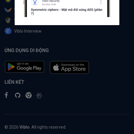
Viblo Partner
Viblo Battle
Viblo Interview
ỨNG DỤNG DI ĐỘNG
LIÊN KẾT
© 2026
Viblo
. All rights reserved.