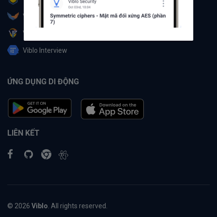
Viblo Partner
Viblo Battle
Viblo Interview
ỨNG DỤNG DI ĐỘNG
LIÊN KẾT
© 2026
Viblo
. All rights reserved.