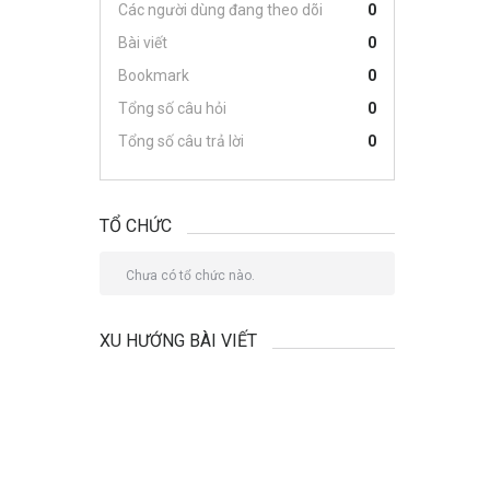
Các người dùng đang theo dõi
0
Bài viết
0
Bookmark
0
Tổng số câu hỏi
0
Tổng số câu trả lời
0
TỔ CHỨC
Chưa có tổ chức nào.
XU HƯỚNG BÀI VIẾT