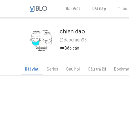
Bài Viết
Thảo 
Hỏi Đáp
chien dao
@daochien93
Báo cáo
Bài viết
Series
Câu hỏi
Câu trả lời
Bookma