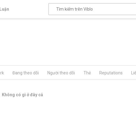
Luận
rk
Đang theo dõi
Người theo dõi
Thẻ
Reputations
Li
Không có gì ở đây cả