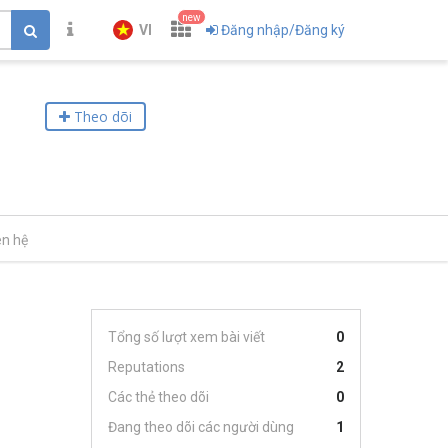
new
VI
Đăng nhập/Đăng ký
Theo dõi
ên hệ
Tổng số lượt xem bài viết
0
Reputations
2
Các thẻ theo dõi
0
Đang theo dõi các người dùng
1