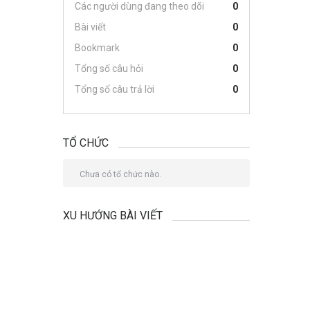
Các người dùng đang theo dõi
0
Bài viết
0
Bookmark
0
Tổng số câu hỏi
0
Tổng số câu trả lời
0
TỔ CHỨC
Chưa có tổ chức nào.
XU HƯỚNG BÀI VIẾT