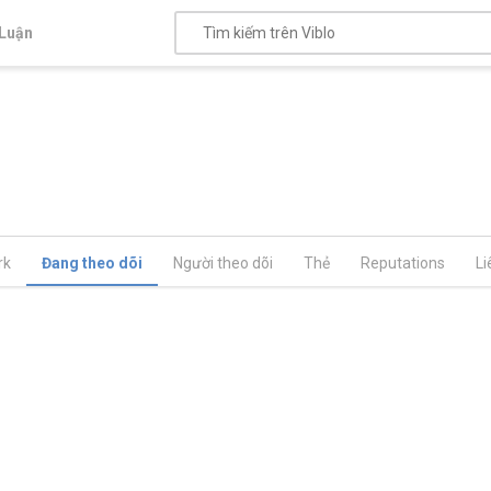
Luận
rk
Đang theo dõi
Người theo dõi
Thẻ
Reputations
Li