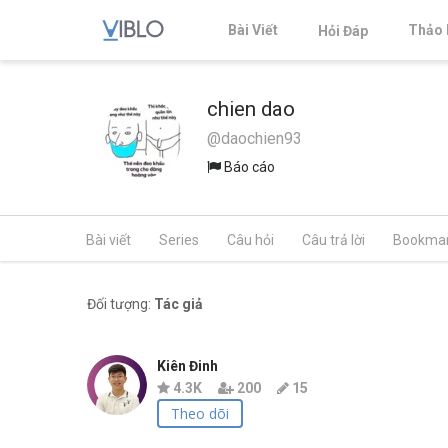
Bài Viết
Thảo 
Hỏi Đáp
chien dao
@daochien93
Báo cáo
Bài viết
Series
Câu hỏi
Câu trả lời
Bookma
Đối tượng:
Tác giả
Kiên Đinh
4.3K
200
15
Theo dõi