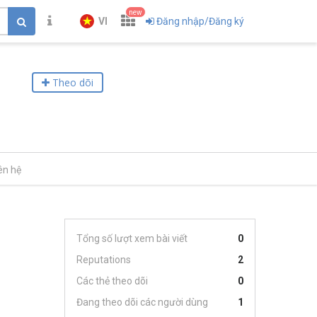
new
VI
Đăng nhập/Đăng ký
Theo dõi
ên hệ
Tổng số lượt xem bài viết
0
Reputations
2
Các thẻ theo dõi
0
Đang theo dõi các người dùng
1