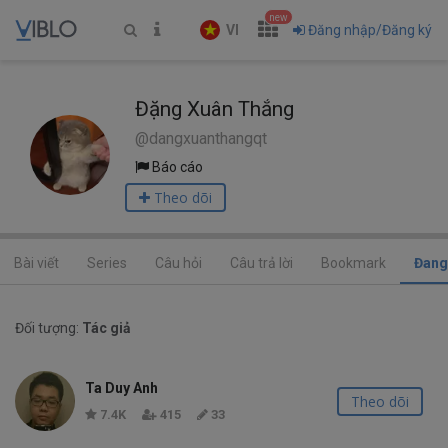
new
VI
Đăng nhập/Đăng ký
Đặng Xuân Thắng
@dangxuanthangqt
Báo cáo
Theo dõi
Bài viết
Series
Câu hỏi
Câu trả lời
Bookmark
Đang
Đối tượng:
Tác giả
Ta Duy Anh
Theo dõi
7.4K
415
33