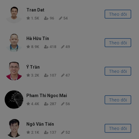
Tran Dat
Theo dõi
1.5K
96
54
Hà Hữu Tín
Theo dõi
8.9K
418
49
Ý Trần
Theo dõi
3.2K
107
47
Pham Thi Ngoc Mai
Theo dõi
4.4K
287
56
Ngô Văn Tiến
Theo dõi
2.1K
137
52