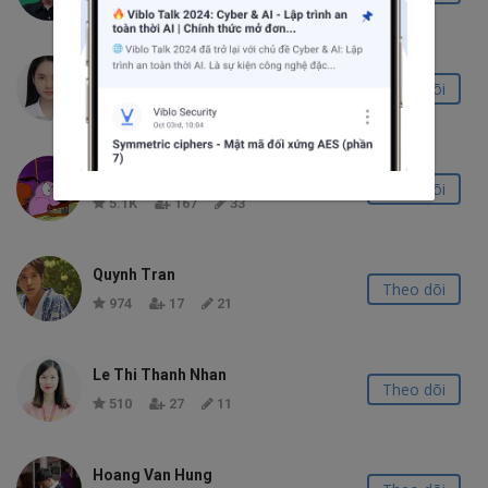
282
17
4
Sam Ma
Theo dõi
591
12
12
Trần Xuân Thắng
Theo dõi
5.1K
167
33
Quynh Tran
Theo dõi
974
17
21
Le Thi Thanh Nhan
Theo dõi
510
27
11
Hoang Van Hung