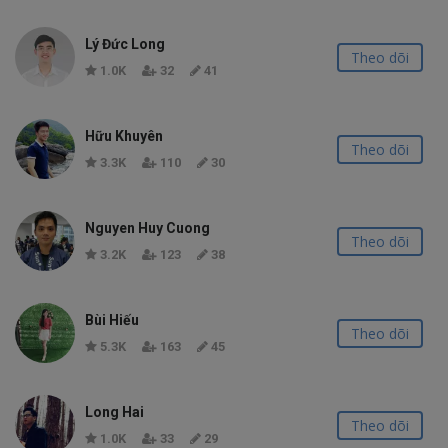
Lý Đức Long
Theo dõi
1.0K
32
41
Hữu Khuyên
Theo dõi
3.3K
110
30
Nguyen Huy Cuong
Theo dõi
3.2K
123
38
Bùi Hiếu
Theo dõi
5.3K
163
45
Long Hai
Theo dõi
1.0K
33
29