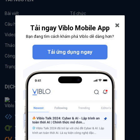
Bài viết
Tổ chức
Câu hỏi
Tags
Tải ngay Viblo Mobile App
Videos
Tác giả
Bạn đang tìm cách khám phá Viblo dễ dàng hơn?
Thảo luận
Đề xuất hệ thống
Tải ứng dụng ngay
Công cụ
Machine Learning
Trạng thái hệ thống
DỊCH VỤ
Viblo
Viblo Code
Viblo CTF
Viblo CV