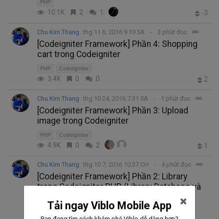
PHP
10.1K
2
1
-3
Chu Kim Thang
thg 11 6, 2016 9:19 SA
3 phút đọc
[Codeigniter Framework] Phần 4: Shopping
cart trong Codeigniter
PHP
CodeIgniter
3.4K
0
0
2
Chu Kim Thang
thg 10 24, 2016 7:31 SA
1 phút đọc
[Codeigniter Framework] Phần 3: Upload
image trong Codeigniter
PHP
CodeIgniter
4.9K
0
2
1
Chu Kim Thang
thg 10 7, 2016 10:37 CH
4 phút đọc
[Codeigniter Framework] Phần 2: Library
trong Codeigniter PHP (Library Database và
Library Form Validation)
Tải ngay Viblo Mobile App
PHP
CodeIgniter
Bạn đang tìm cách khám phá Viblo dễ dàng hơn?