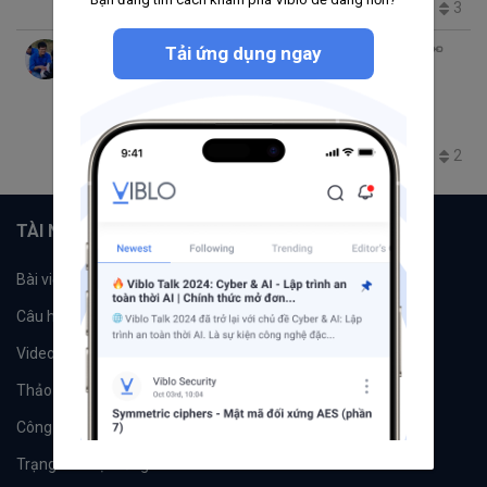
2.3K
1
0
3
Chu Kim Thang
thg 9 21, 2016 3:47 CH
2 phút đọc
Tải ứng dụng ngay
[Codeigniter Framework] Phần 1: Mô hình
MVC trong Codeigniter PHP
PHP
CodeIgniter
10.4K
4
0
2
TÀI NGUYÊN
Bài viết
Tổ chức
Câu hỏi
Tags
Videos
Tác giả
Thảo luận
Đề xuất hệ thống
Công cụ
Machine Learning
Trạng thái hệ thống