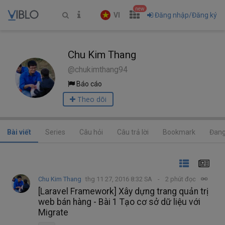
new
VI
Đăng nhập/Đăng ký
Chu Kim Thang
@chukimthang94
Báo cáo
Theo dõi
Bài viết
Series
Câu hỏi
Câu trả lời
Bookmark
Đang
Chu Kim Thang
thg 11 27, 2016 8:32 SA
2 phút đọc
[Laravel Framework] Xây dựng trang quản trị
web bán hàng - Bài 1 Tạo cơ sở dữ liệu với
Migrate