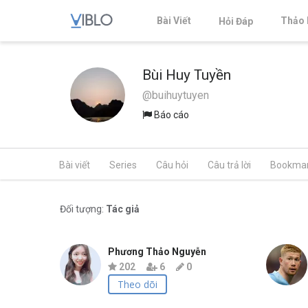
Bài Viết
Thảo 
Hỏi Đáp
Bùi Huy Tuyền
@buihuytuyen
Báo cáo
Bài viết
Series
Câu hỏi
Câu trả lời
Bookma
Đối tượng:
Tác giả
Phương Thảo Nguyễn
202
6
0
Theo dõi