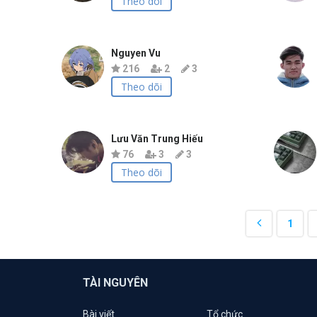
Theo dõi
Nguyen Vu
216
2
3
Theo dõi
Lưu Văn Trung Hiếu
76
3
3
Theo dõi
1
TÀI NGUYÊN
Bài viết
Tổ chức