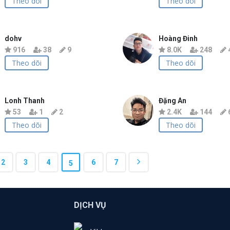
Theo dõi
Theo dõi
dohv
Hoàng Đinh
916
38
9
8.0K
248
Theo dõi
Theo dõi
Lonh Thanh
Đặng An
53
1
2
2.4K
144
Theo dõi
Theo dõi
2
3
4
6
7
5
DỊCH VỤ