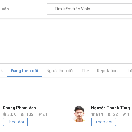
Luận
rk
Đang theo dõi
Người theo dõi
Thẻ
Reputations
Li
Chung Pham Van
Nguyễn Thanh Tùng
3.0K
105
21
814
22
11
Theo dõi
Theo dõi