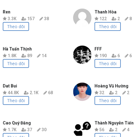
Ren
Thanh Hòa
3.3K
157
38
122
2
8
Theo dõi
Theo dõi
Hà Tuấn Thịnh
FFF
1.8K
89
14
190
6
6
Theo dõi
Theo dõi
Dat Bui
Hoàng Vũ Hường
44.8K
2.1K
68
32
2
2
Theo dõi
Theo dõi
Cao Quý Đăng
Thành Nguyễn Tiến
1.7K
37
30
56
2
4