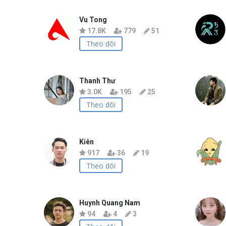
Vu Tong
17.8K
779
51
Theo dõi
Thanh Thư
3.0K
195
25
Theo dõi
Kiên
917
36
19
Theo dõi
Huynh Quang Nam
94
4
3