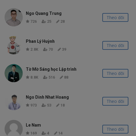
Ngo Quang Trung
Theo dõi
726
25
28
Phan Lý Huỳnh
Theo dõi
2.8K
70
39
Tờ Mờ Sáng học Lập trình
Theo dõi
8.8K
516
88
Ngo Dinh Nhat Hoang
Theo dõi
973
53
18
Le Nam
Theo dõi
169
4
14