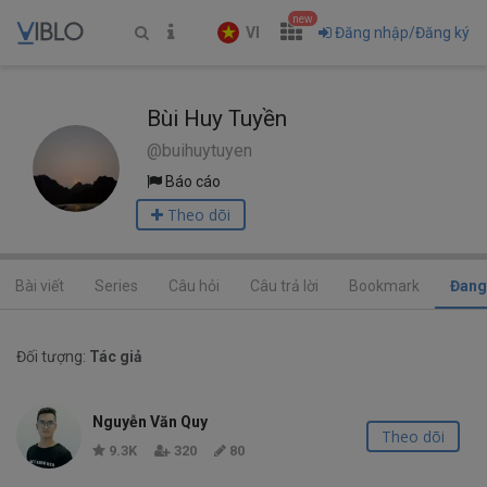
new
VI
Đăng nhập/Đăng ký
Bùi Huy Tuyền
@buihuytuyen
Báo cáo
Theo dõi
Bài viết
Series
Câu hỏi
Câu trả lời
Bookmark
Đang
Đối tượng:
Tác giả
Nguyễn Văn Quy
Theo dõi
9.3K
320
80