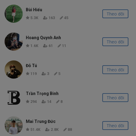
Bùi Hiếu
Theo dõi
5.3K
163
45
Hoang Quynh Anh
Theo dõi
1.6K
61
11
Đỗ Tú
Theo dõi
119
3
5
Trần Trọng Binh
Theo dõi
294
14
8
Mai Trung Đức
Theo dõi
51.4K
2.8K
88