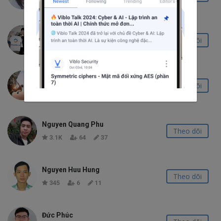
2.9K
103
40
Mai Cuong
Theo dõi
617
23
11
Dinh Tran Minh Hieu
Theo dõi
636
21
21
Nguyen Quang Phu
Theo dõi
3.1K
64
37
Nguyen Huu Hung
Theo dõi
345
6
11
Đức Phúc