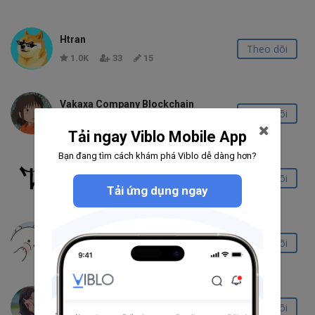
Htran
Theo dõi
1.0K
33
15
Vakaxa Company Blockchain
Theo dõi
302
23
11
Tải ngay Viblo Mobile App
Bạn đang tìm cách khám phá Viblo dễ dàng hơn?
Đình Tài
Theo dõi
1.4K
60
23
Tải ứng dụng ngay
Trang Nguyen
Theo dõi
1.3K
41
28
Hero Gustin
Theo dõi