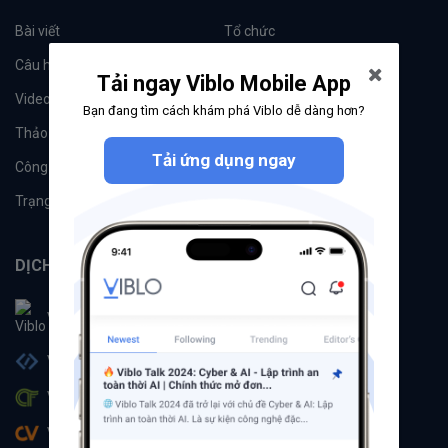
Bài viết
Tổ chức
Câu hỏi
Tags
Tải ngay Viblo Mobile App
Videos
Tác giả
Bạn đang tìm cách khám phá Viblo dễ dàng hơn?
Thảo luận
Đề xuất hệ thống
Tải ứng dụng ngay
Công cụ
Machine Learning
Trạng thái hệ thống
DỊCH VỤ
Viblo
Viblo Code
Viblo CTF
Viblo CV