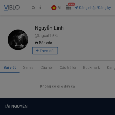
new
VI
Đăng nhập/Đăng ký
Nguyễn Linh
@bigcat1975
Báo cáo
Theo dõi
Bài viết
Series
Câu hỏi
Câu trả lời
Bookmark
Đang
Không có gì ở đây cả
TÀI NGUYÊN