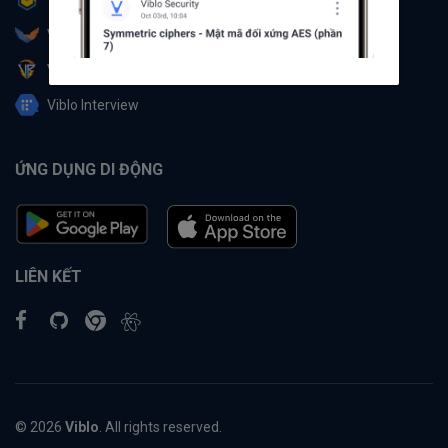
Viblo Learning
Viblo Partner
Viblo Battle
Viblo Interview
ỨNG DỤNG DI ĐỘNG
LIÊN KẾT
© 2026
Viblo
. All rights reserved.