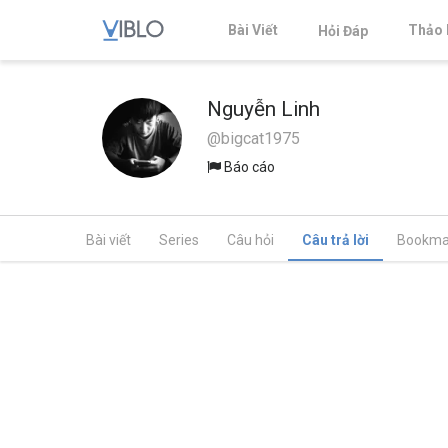
Bài Viết
Thảo 
Hỏi Đáp
Nguyễn Linh
@bigcat1975
Báo cáo
Bài viết
Series
Câu hỏi
Câu trả lời
Bookma