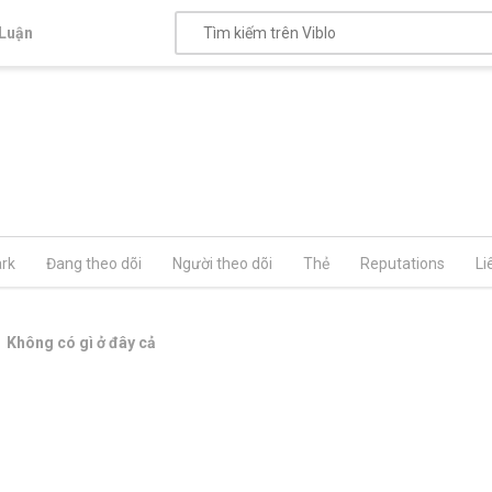
Luận
rk
Đang theo dõi
Người theo dõi
Thẻ
Reputations
Li
Không có gì ở đây cả