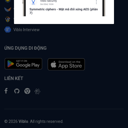
Viblo Partner
Viblo Battle
Viblo Interview
ỨNG DỤNG DI ĐỘNG
LIÊN KẾT
© 2026
Viblo
. All rights reserved.