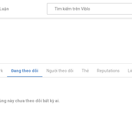
Luận
rk
Đang theo dõi
Người theo dõi
Thẻ
Reputations
Li
ng này chưa theo dõi bất kỳ ai.