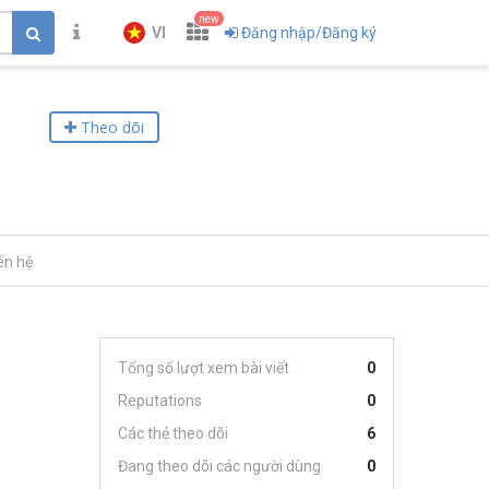
new
VI
Đăng nhập/Đăng ký
Theo dõi
ên hệ
Tổng số lượt xem bài viết
0
Reputations
0
Các thẻ theo dõi
6
Đang theo dõi các người dùng
0