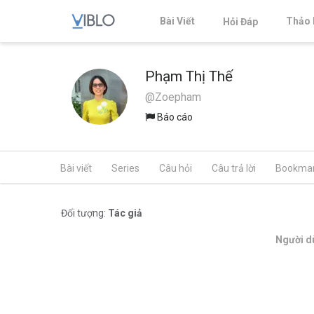
Bài Viết
Thảo 
Hỏi Đáp
Phạm Thị Thế
@Zoepham
Báo cáo
Bài viết
Series
Câu hỏi
Câu trả lời
Bookma
Đối tượng:
Tác giả
Người dù