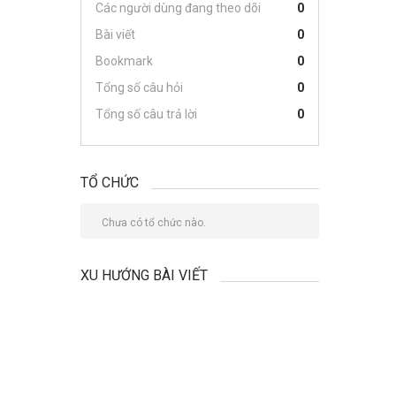
Các người dùng đang theo dõi
0
Bài viết
0
Bookmark
0
Tổng số câu hỏi
0
Tổng số câu trả lời
0
TỔ CHỨC
Chưa có tổ chức nào.
XU HƯỚNG BÀI VIẾT