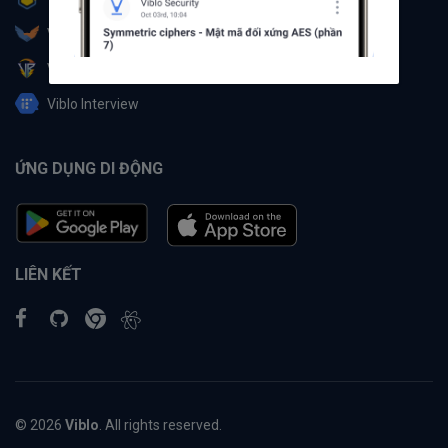
Viblo Partner
Viblo Battle
Viblo Interview
ỨNG DỤNG DI ĐỘNG
LIÊN KẾT
© 2026
Viblo
. All rights reserved.