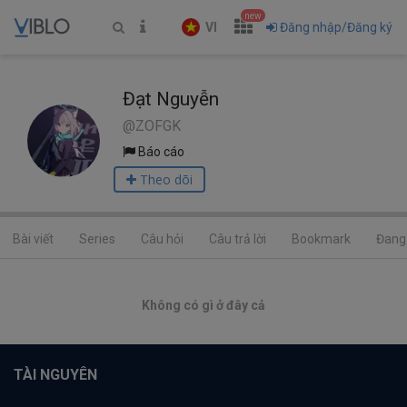
new
VI
Đăng nhập/Đăng ký
Đạt Nguyễn
@ZOFGK
Báo cáo
Theo dõi
Bài viết
Series
Câu hỏi
Câu trả lời
Bookmark
Đang 
Không có gì ở đây cả
TÀI NGUYÊN