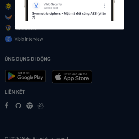
Viblo Learning
Viblo Partner
Viblo Battle
Viblo Interview
ỨNG DỤNG DI ĐỘNG
LIÊN KẾT
© 2026
Viblo
. All rights reserved.