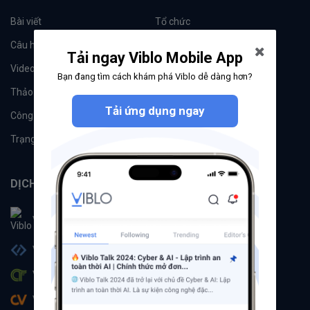
Bài viết
Tổ chức
Câu hỏi
Tags
Tải ngay Viblo Mobile App
Videos
Tác giả
Bạn đang tìm cách khám phá Viblo dễ dàng hơn?
Thảo luận
Đề xuất hệ thống
Tải ứng dụng ngay
Công cụ
Machine Learning
Trạng thái hệ thống
DỊCH VỤ
Viblo
Viblo Code
Viblo CTF
Viblo CV