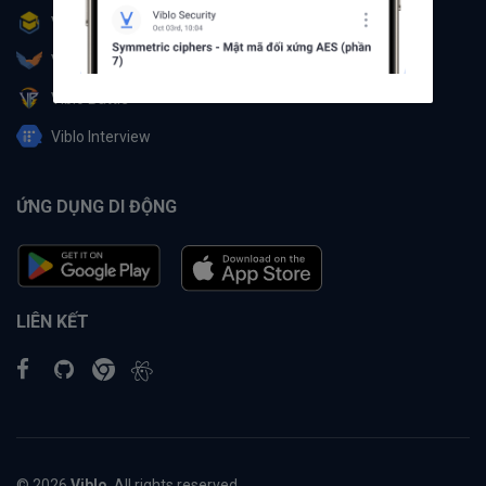
Viblo Learning
Viblo Partner
Viblo Battle
Viblo Interview
ỨNG DỤNG DI ĐỘNG
LIÊN KẾT
© 2026
Viblo
. All rights reserved.