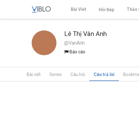
Bài Viết
Thảo 
Hỏi Đáp
Lê Thị Vân Anh
@VanAnh
Báo cáo
Bài viết
Series
Câu hỏi
Câu trả lời
Bookma