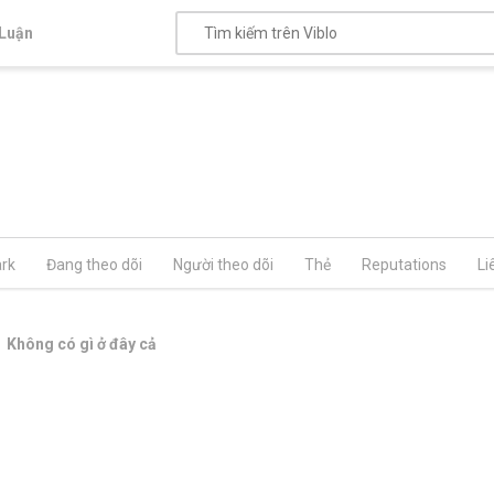
Luận
rk
Đang theo dõi
Người theo dõi
Thẻ
Reputations
Li
Không có gì ở đây cả