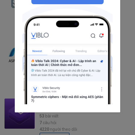
90
bài viết
3
câu hỏi
1107
người theo dõi
Theo dõi
asp.net
66
bài viết
10
câu hỏi
2373
người theo dõi
Theo dõi
Bootstrap
53
bài viết
7
câu hỏi
4220
người theo dõi