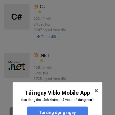
C#
222
bài viết
34
câu hỏi
3397
người theo dõi
Theo dõi
.NET
150
bài viết
5
câu hỏi
3725
người theo dõi
Theo dõi
Tải ngay Viblo Mobile App
Bạn đang tìm cách khám phá Viblo dễ dàng hơn?
Selenium
Tải ứng dụng ngay