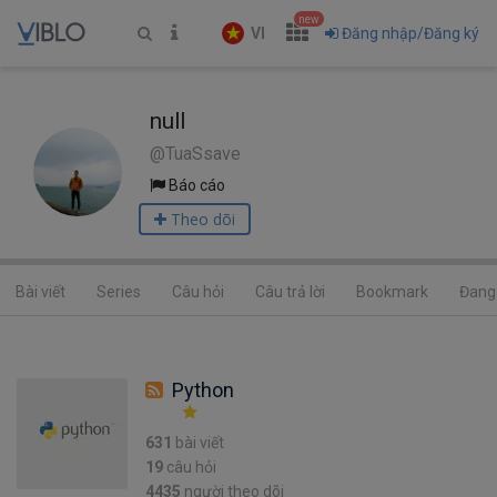
new
VI
Đăng nhập/Đăng ký
null
@TuaSsave
Báo cáo
Theo dõi
Bài viết
Series
Câu hỏi
Câu trả lời
Bookmark
Đang 
Python
631
bài viết
19
câu hỏi
4435
người theo dõi