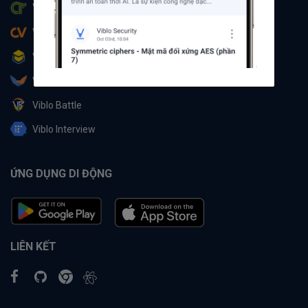
Viblo CTF
Viblo CV
Viblo Learning
Viblo Partner
Viblo Battle
Viblo Interview
ỨNG DỤNG DI ĐỘNG
LIÊN KẾT