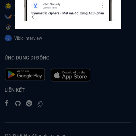
Viblo Learning
Viblo Partner
Viblo Battle
Viblo Interview
ỨNG DỤNG DI ĐỘNG
LIÊN KẾT
© 2026
Viblo
. All rights reserved.