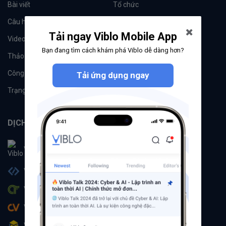
Bài viết
Tổ chức
Câu hỏi
Tags
Tải ngay Viblo Mobile App
Videos
Tác giả
Bạn đang tìm cách khám phá Viblo dễ dàng hơn?
Thảo luận
Đề xuất hệ thống
Công cụ
Machine Learning
Tải ứng dụng ngay
Trạng thái hệ thống
DỊCH VỤ
Viblo
Viblo Code
Viblo CTF
Viblo CV
Viblo Learning