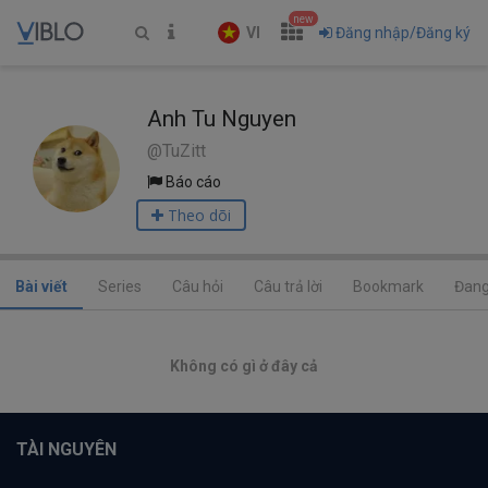
new
VI
Đăng nhập/Đăng ký
Anh Tu Nguyen
@TuZitt
Báo cáo
Theo dõi
Bài viết
Series
Câu hỏi
Câu trả lời
Bookmark
Đang
Không có gì ở đây cả
TÀI NGUYÊN