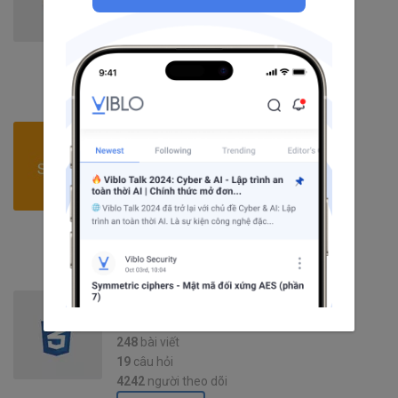
190
bài viết
5
câu hỏi
5100
người theo dõi
Theo dõi
Spring
124
bài viết
5
câu hỏi
1377
người theo dõi
Theo dõi
CSS3
248
bài viết
19
câu hỏi
4242
người theo dõi