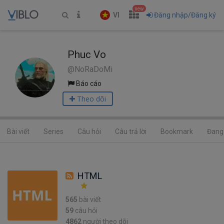
new
VI
Đăng nhập/Đăng ký
Phuc Vo
@NoRaDoMi
Báo cáo
Theo dõi
Bài viết
Series
Câu hỏi
Câu trả lời
Bookmark
Đang 
HTML
565
bài viết
59
câu hỏi
4862
người theo dõi