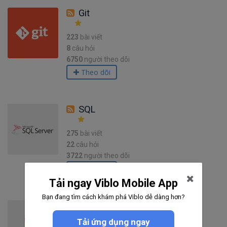
Git
223
bài viết
8
câu hỏi
6750
người theo dõi
Theo dõi
SQL
275
bài viết
22
câu hỏi
3722
người theo dõi
Theo dõi
Tải ngay Viblo Mobile App
Bạn đang tìm cách khám phá Viblo dễ dàng hơn?
HTML5
Tải ứng dụng ngay