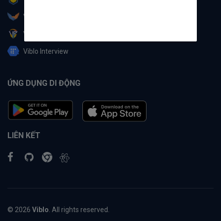
Viblo Partner
Viblo Battle
Viblo Interview
ỨNG DỤNG DI ĐỘNG
LIÊN KẾT
© 2026
Viblo
. All rights reserved.