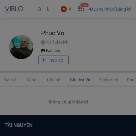
new
VI
Đăng nhập/Đăng ký
Phuc Vo
@NoRaDoMi
Báo cáo
Theo dõi
Bài viết
Series
Câu hỏi
Câu trả lời
Bookmark
Đang
Không có gì ở đây cả
TÀI NGUYÊN