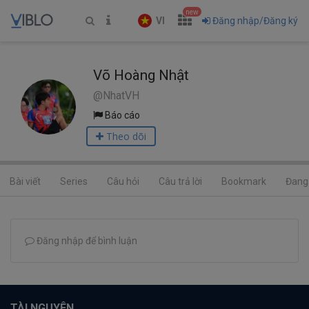
new
VI
Đăng nhập/Đăng ký
Võ Hoàng Nhật
@NhatVH
Báo cáo
Theo dõi
Bài viết
Series
Câu hỏi
Câu trả lời
Bookmark
Đang 
Đăng nhập để bình luận
TÀI NGUYÊN