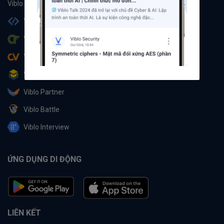
Viblo Code
Viblo CTF
Viblo CV
Viblo Learning
Viblo Partner
Viblo Battle
Viblo Interview
ỨNG DỤNG DI ĐỘNG
LIÊN KẾT