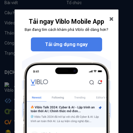
Bài viết
Tổ chức
Câu hỏi
Tags
Tải ngay Viblo Mobile App
Videos
Tác giả
Bạn đang tìm cách khám phá Viblo dễ dàng hơn?
Thảo luận
Đề xuất hệ thống
Công cụ
Machine Learning
Tải ứng dụng ngay
Trạng thái hệ thống
DỊCH VỤ
Viblo
Viblo Code
Viblo CTF
Viblo CV
Viblo Learning