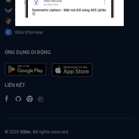
Viblo Partner
Viblo Battle
Viblo Interview
ỨNG DỤNG DI ĐỘNG
LIÊN KẾT
© 2026
Viblo
. All rights reserved.