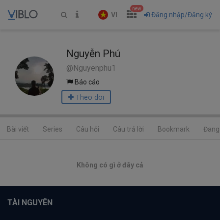
new
VI
Đăng nhập/Đăng ký
Nguyễn Phú
@Nguyenphu1
Báo cáo
Theo dõi
Bài viết
Series
Câu hỏi
Câu trả lời
Bookmark
Đang 
Không có gì ở đây cả
TÀI NGUYÊN