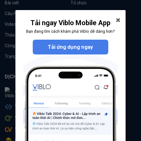
Bài viết
Tổ chức
Câu hỏi
Tags
Tải ngay Viblo Mobile App
Videos
Tác giả
Bạn đang tìm cách khám phá Viblo dễ dàng hơn?
Thảo luận
Đề xuất hệ thống
Công cụ
Machine Learning
Tải ứng dụng ngay
Trạng thái hệ thống
DỊCH VỤ
Viblo
Viblo Code
Viblo CTF
Viblo CV
Viblo Learning