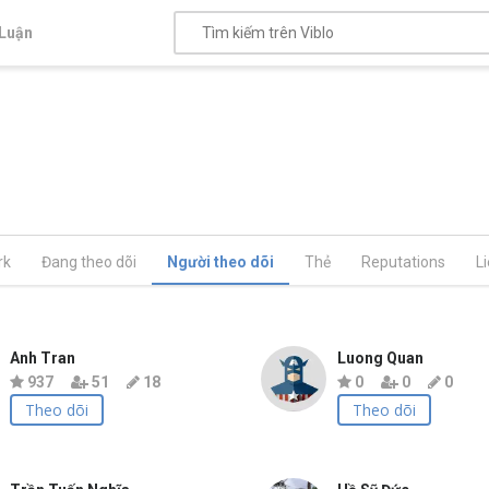
Luận
rk
Đang theo dõi
Người theo dõi
Thẻ
Reputations
L
Anh Tran
Luong Quan
937
51
18
0
0
0
Theo dõi
Theo dõi