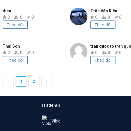
dieu
Trần Văn Kiên
0
0
0
0
0
0
Theo dõi
Theo dõi
Thai Son
tran quoc to tran quo
0
0
0
0
0
0
Theo dõi
Theo dõi
2
1
DỊCH VỤ
Viblo