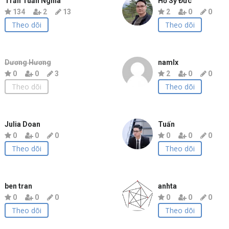
Trần Tuấn Nghĩa
Hồ Sỹ Đức
134
2
13
2
0
0
Theo dõi
Theo dõi
Dương Hương
namlx
0
0
3
2
0
0
Theo dõi
Theo dõi
Julia Doan
Tuấn
0
0
0
0
0
0
Theo dõi
Theo dõi
ben tran
anhta
0
0
0
0
0
0
Theo dõi
Theo dõi