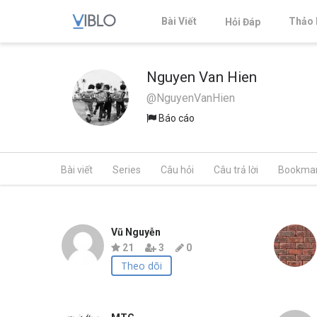
Bài Viết
Thảo 
Hỏi Đáp
Nguyen Van Hien
@NguyenVanHien
Báo cáo
Bài viết
Series
Câu hỏi
Câu trả lời
Bookma
Vũ Nguyễn
21
3
0
Theo dõi