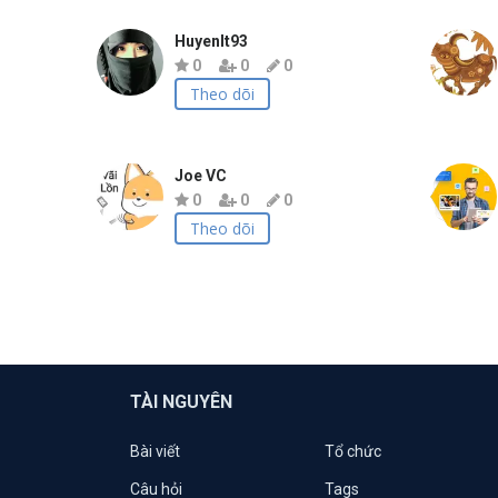
Huyenlt93
0
0
0
Theo dõi
Joe VC
0
0
0
Theo dõi
TÀI NGUYÊN
Bài viết
Tổ chức
Câu hỏi
Tags