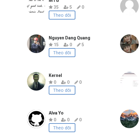
MTG
35
5
0
Theo dõi
Nguyen Dang Quang
15
0
5
Theo dõi
Kernel
0
0
0
Theo dõi
Alva Yo
0
0
0
Theo dõi