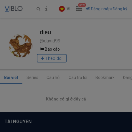
new
VI
Đăng nhập/Đăng ký
dieu
@david99
Báo cáo
Theo dõi
Bài viết
Series
Câu hỏi
Câu trả lời
Bookmark
Đang
Không có gì ở đây cả
TÀI NGUYÊN