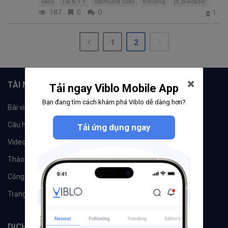
Rails
Fix N + 1
optimized code
trending
jit_preloader
187
0
0
1
1
2
TÀI NGUYÊN
Tải ngay Viblo Mobile App
Bạn đang tìm cách khám phá Viblo dễ dàng hơn?
Bài viết
Tổ chức
Câu hỏi
Tags
Tải ứng dụng ngay
Videos
Tác giả
Thảo luận
Đề xuất hệ thống
Công cụ
Machine Learning
Trạng thái hệ thống
DỊCH VỤ