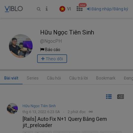
new
VI
Đăng nhập/Đăng ký
Hữu Ngọc Tiên Sinh
@NgocPH
Báo cáo
Theo dõi
Bài viết
Series
Câu hỏi
Câu trả lời
Bookmark
Đang
Hữu Ngọc Tiên Sinh
thg 6 13, 2022 6:23 SA
2 phút đọc
[Rails] Auto Fix N+1 Query Bằng Gem
jit_preloader